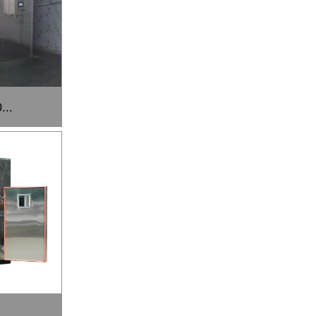
..
..